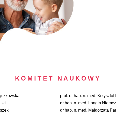
KOMITET NAUKOWY
Bączkowska
prof. dr hab. n. med. Krzyszto
ski
dr hab. n. med. Longin Niemc
iszek
dr hab. n. med. Małgorzata 