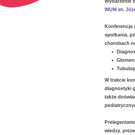
Wydarzenie o
WUM im. Józe
Konferencja 
spotkania, p
chorobach ne
Diagnos
Glomeru
Tubulop
W trakcie ko
diagnostyki 
także doświa
pediatryczny
Prelegentami
wiedzy, prez