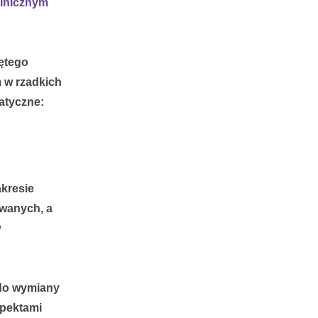
linicznym
ętego
 w rzadkich
atyczne:
akresie
owanych, a
w
 do wymiany
spektami