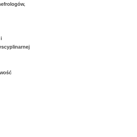
nefrologów,
i
yscyplinarnej
iwość