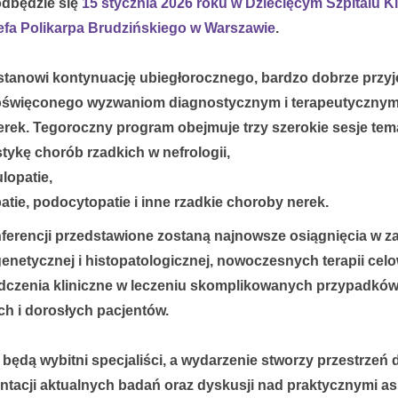
dbędzie się
15 stycznia 2026 roku w Dziecięcym Szpitalu K
fa Polikarpa Brudzińskiego w Warszawie
.
stanowi kontynuację ubiegłorocznego, bardzo dobrze przyj
oświęconego wyzwaniom diagnostycznym i terapeutycznym
rek. Tegoroczny program obejmuje trzy szerokie sesje tem
tykę chorób rzadkich w nefrologii,
lopatie,
atie, podocytopatie i inne rzadkie choroby nerek.
nferencji przedstawione zostaną najnowsze osiągnięcia w z
genetycznej i histopatologicznej, nowoczesnych terapii cel
dczenia kliniczne w leczeniu skomplikowanych przypadkó
ch i dorosłych pacjentów.
 będą wybitni specjaliści, a wydarzenie stworzy przestrzeń
entacji aktualnych badań oraz dyskusji nad praktycznymi a