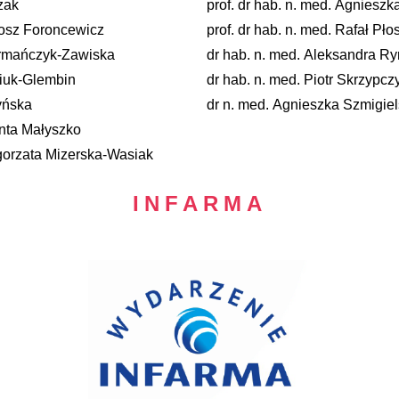
zak
prof. dr hab. n. med. Agniesz
rtosz Foroncewicz
prof. dr hab. n. med. Rafał Płos
urmańczyk-Zawiska
dr hab. n. med. Aleksandra R
miuk-Glembin
dr hab. n. med. Piotr Skrzypcz
yńska
dr n. med. Agnieszka Szmigie
anta Małyszko
łgorzata Mizerska-Wasiak
INFARMA