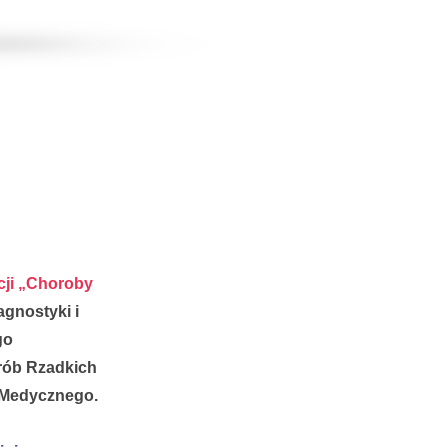
cji „Choroby
agnostyki i
go
rób Rzadkich
 Medycznego.