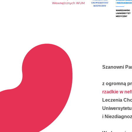
Szanowni Pa
z ogromną p
rzadkie w nef
Leczenia Cho
Uniwersytet
i Niezdiagn