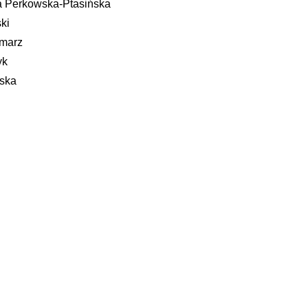
ka Perkowska-Ptasińska
ki
ymarz
yk
lska