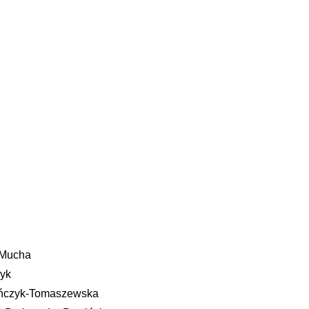
f Mucha
zyk
Pańczyk-Tomaszewska